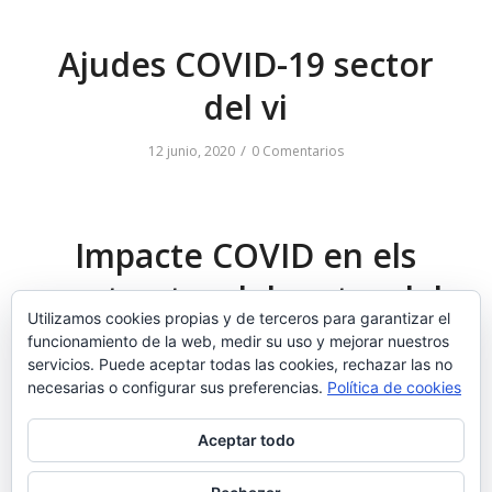
Ajudes COVID-19 sector
del vi
/
12 junio, 2020
0 Comentarios
Impacte COVID en els
contractes del sector del
Utilizamos cookies propias y de terceros para garantizar el
vi
funcionamiento de la web, medir su uso y mejorar nuestros
servicios. Puede aceptar todas las cookies, rechazar las no
/
11 mayo, 2020
0 Comentarios
necesarias o configurar sus preferencias.
Política de cookies
Aceptar todo
‹
1
2
3
4
Página 2 de 26