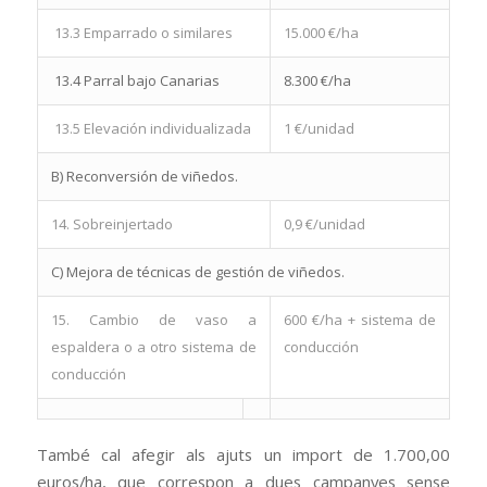
13.3 Emparrado o similares
15.000 €/ha
13.4 Parral bajo Canarias
8.300 €/ha
13.5 Elevación individualizada
1 €/unidad
B) Reconversión de viñedos.
14. Sobreinjertado
0,9 €/unidad
C) Mejora de técnicas de gestión de viñedos.
15. Cambio de vaso a
600 €/ha + sistema de
espaldera o a otro sistema de
conducción
conducción
També cal afegir als ajuts un import de 1.700,00
euros/ha, que correspon a dues campanyes sense