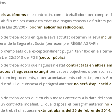
ims.
:
els autònoms
que contractin, com a treballadors per compte d’
 als fills majors d’aquesta edat que tinguin especials dificultats p
 la Llei 20/2007,
podran aplicar les reduccions.
ó de treballadors en què la seva activitat determini la seva
inclu
ral de la Seguretat Social (per exemple:
RÈGIM AGRARI
).
ó d’empleats que excepcionalment puguin tenir lloc en els termes e
a Llei 22/2013 del PGE (
sector públic
)
ió de treballadors que haguessin estat
contractats en altres e
actes s’haguessin extingit
per causes objectives o per acomiada
nt com improcedents, o per acomiadaments col·lectius, en els 6 
educció. El que disposa el paràgraf anterior
no serà d’aplicació e
ió de treballadors
que en els 6 mesos anteriors a la data del cont
 un contracte indefinit. El que disposa el paràgraf anterior
no 
 de treball s’haguessin
extingit abans del 25 de febrer de 2014.