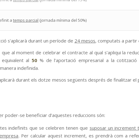
finit a
temps parcial
(jornada mínima del 50%)
ció s’aplicarà durant un període de
24 mesos
, computats a partir 
que al moment de celebrar el contracte al qual s’apliqui la red
equivalent al
50
% de l’aportació empresarial a la cotització
 manera indefinida.
aplicarà durant els dotze mesos següents després de finalitzar el 
per poder-se beneficiar d’aquestes reduccions són:
ctes indefinits que se celebren tenen que
suposar un increment ta
’empresa
.
Per calcular aquest increment, es prendrà com a refe