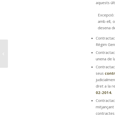
aquests últ
Excepció
amb ell, o
desena de
Contractaci
Règim Gene
Contractaci
Ajudes PIMA Tierra
unena de l
Contractac
seus
contr
judicialme
dret a la r
02-2014.
Contractac
mitjançant
contractes