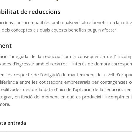
bilitat de reduccions
cions són incompatibles amb qualsevol altre benefici en la cotitz
dels conceptes als quals aquests beneficis puguin afectar.
ment
cació indeguda de la reducció com a conseqüència de l’ incompl
xades d’ingressar amb el recàrrec i l’interès de demora correspon
iment és respecte de l’obligació de manteniment del nivell d’ocup
 diferència entre les cotitzacions empresarials per contingències
 realitzades des de la data d’inici de l’aplicació de la reducció, 
ntegrar, en funció del moment en què es produeixi l’ incompliment
mora.
sta entrada