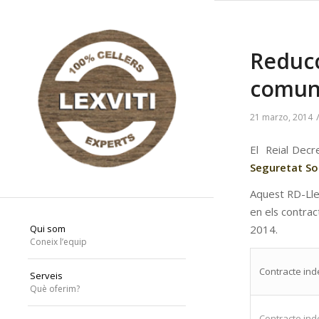
Reducc
comun
21 marzo, 2014
El Reial Decr
Seguretat Soc
Aquest RD-Lle
en els contrac
Qui som
2014.
Coneix l’equip
Contracte inde
Serveis
Què oferim?
Contracte inde