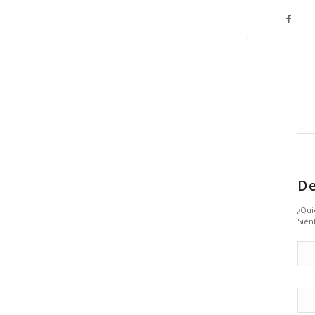
De
¿Qui
Sién