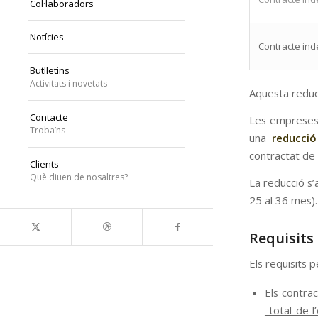
Col·laboradors
Notícies
Contracte inde
Butlletins
Activitats i novetats
Aquesta reduc
Contacte
Les empreses 
Troba’ns
una
reducció
contractat de
Clients
Què diuen de nosaltres?
La reducció s’
25 al 36 mes).
Requisits
Els requisits 
Els contra
total de l