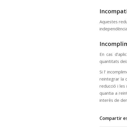
Incompati
Aquestes reduc
independència 
Incompli
En cas d’apli
quantitats dei
Si l’ incompl
reintegrar la
reducció i les
quantia a rei
interès de de
Compartir e