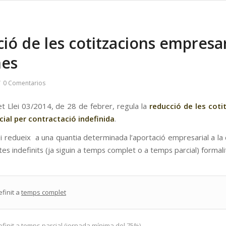
ió de les cotitzacions empresar
es
/
0 Comentarios
et Llei 03/2014, de 28 de febrer, regula la
reducció de les cot
ial per contractació indefinida
.
i redueix a una quantia determinada l’aportació empresarial a la 
tes indefinits (ja siguin a temps complet o a temps parcial) formali
finit a
temps complet
finit a
temps parcial
(jornada mínima del 75%)