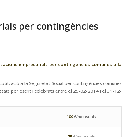
ials per contingències
itzacions empresarials per contingències comunes a la
cotització a la Seguretat Social per contingències comunes
tzats per escrit i celebrats entre el 25-02-2014 i el 31-12-
100
€/mensuals
75
€/mensuals