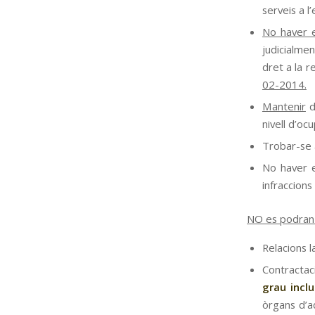
serveis a l
No haver e
judicialme
dret a la r
02-2014.
Mantenir
d
nivell d’oc
Trobar-se a
No haver e
infraccions
NO es podran 
Relacions l
Contractac
grau incl
òrgans d’a