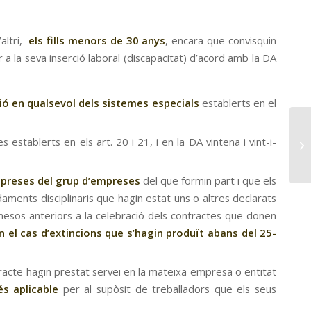
altri,
els fills menors de 30
anys
, encara que convisquin
er a la seva inserció laboral (discapacitat) d’acord amb la DA
sió en qualsevol dels sistemes especials
establerts en el
Aj
stablerts en els art. 20 i 21, i en la DA vintena i vint-i-
co
mpreses del grup d’empreses
del que formin part i que els
ments disciplinaris que hagin estat uns o altres declarats
mesos anteriors a la celebració dels contractes que donen
n el cas d’extincions que s’hagin produït abans del 25-
racte hagin prestat servei en la mateixa
empresa o entitat
és aplicable
per al supòsit de treballadors que els seus