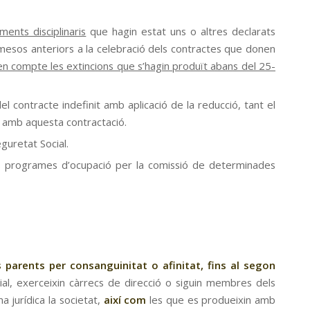
ents disciplinaris
que hagin estat uns o altres declarats
 mesos anteriors a la celebració dels contractes que donen
en compte les extincions que s’hagin produït abans del 25-
el contracte indefinit amb aplicació de la reducció,
tant el
s, amb aquesta contractació.
guretat Social.
dels programes d’ocupació per la comissió de determinades
 parents per consanguinitat o afinitat, fins al segon
rial, exerceixin càrrecs de direcció o siguin membres dels
 jurídica la societat,
així com
les que es produeixin amb