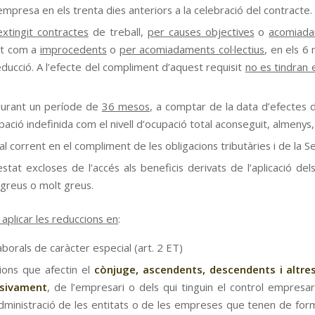
’empresa en els trenta dies anteriors a la celebració del contracte.
xtingit contractes
de treball,
per causes objectives
o
acomiadam
nt com a
improcedents
o
per acomiadaments col·lectius
, en els 6
educció. A l’efecte del compliment d’aquest requisit
no es tindran 
urant un període de
36 mesos
, a comptar de la data d’efectes d
upació indefinida com el nivell d’ocupació total aconseguit, almeny
l corrent en el compliment de les obligacions tributàries i de la Se
stat excloses de l’accés als beneficis derivats de l’aplicació 
 greus o molt greus.
aplicar les reduccions en
:
aborals de caràcter especial (art. 2 ET)
ions que afectin el
cònjuge, ascendents, descendents i altres
usivament
, de l’empresari o dels qui tinguin el control empresa
dministració de les entitats o de les empreses que tenen de forma